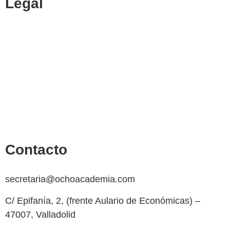
Legal
Política de cookies
Cancelación y devolución
Reembolso
Privacidad y protección de datos
Aviso legal
Contacto
secretaria@ochoacademia.com
C/ Epifanía, 2, (frente Aulario de Económicas) –
47007, Valladolid