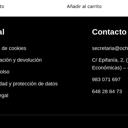
ito
Añadir al carrito
al
Contacto
a de cookies
secretaria@oc
ación y devolución
C/ Epifanía, 2, 
Económicas) – 
olso
983 071 697
dad y protección de datos
648 28 84 73
egal