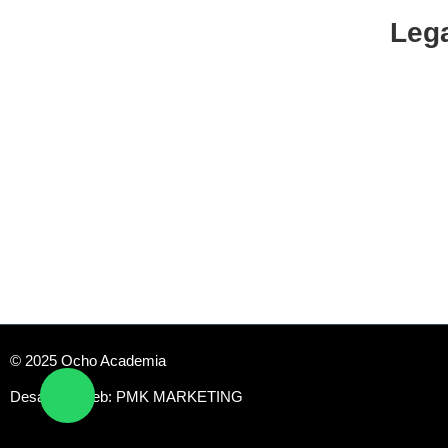
Leg
CENTRO DE ESTUDIOS ESPECIALIZADO EN
INGENIERÍAS Y CIENCIAS ECONÓMICAS
Polític
Cancel
Reemb
Privaci
Aviso l
© 2025 Ocho Academia
Desarrollo web:
PMK MARKETING