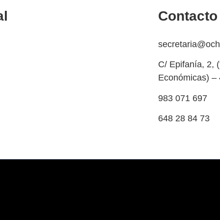
al
Contacto
a de cookies
secretaria@oc
ación y devolución
C/ Epifanía, 2, 
Económicas) – 
olso
983 071 697
dad y protección de datos
648 28 84 73
egal