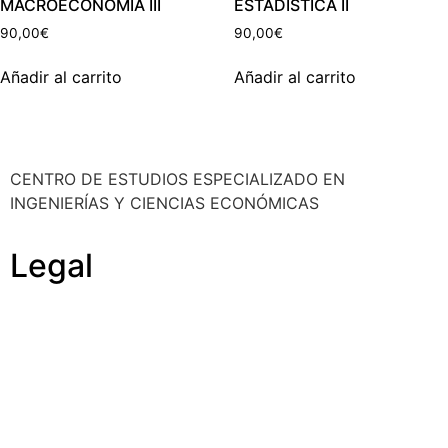
MACROECONOMÍA III
ESTADÍSTICA II
90,00
€
90,00
€
Añadir al carrito
Añadir al carrito
CENTRO DE ESTUDIOS ESPECIALIZADO EN
INGENIERÍAS Y CIENCIAS ECONÓMICAS
Legal
Política de cookies
Cancelación y devolución
Reembolso
Privacidad y protección de datos