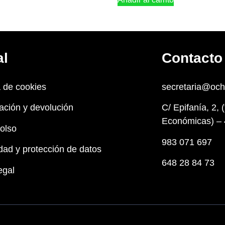
al
Contacto
a de cookies
secretaria@oc
ación y devolución
C/ Epifanía, 2, 
Económicas) – 
olso
983 071 697
dad y protección de datos
648 28 84 73
egal