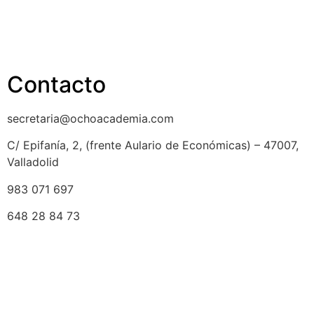
Privacidad y protección de datos
Aviso legal
Contacto
secretaria@ochoacademia.com
C/ Epifanía, 2, (frente Aulario de Económicas) – 47007,
Valladolid
983 071 697
648 28 84 73
© 2025 Ocho Academia
Desarrollo web:
PMK MARKETING