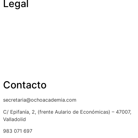
Legal
Política de cookies
Cancelación y devolución
Reembolso
Privacidad y protección de datos
Aviso legal
Contacto
secretaria@ochoacademia.com
C/ Epifanía, 2, (frente Aulario de Económicas) – 47007,
Valladolid
983 071 697