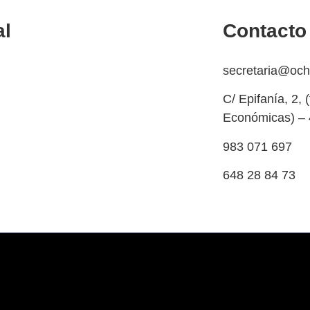
al
Contacto
a de cookies
secretaria@oc
ación y devolución
C/ Epifanía, 2, 
Económicas) – 
olso
983 071 697
dad y protección de datos
648 28 84 73
egal