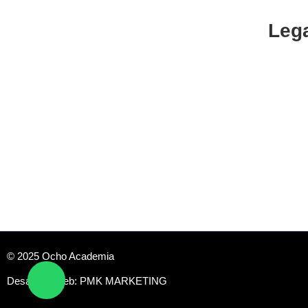
Leg
CENTRO DE ESTUDIOS ESPECIALIZADO EN
INGENIERÍAS Y CIENCIAS ECONÓMICAS
Polític
Cancel
Reemb
Privaci
Aviso l
© 2025 Ocho Academia
Desarrollo web:
PMK MARKETING