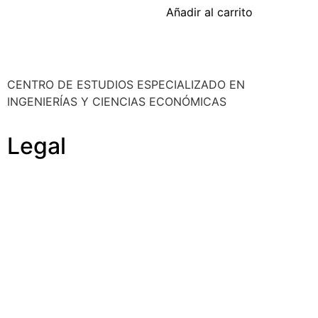
Añadir al carrito
CENTRO DE ESTUDIOS ESPECIALIZADO EN
INGENIERÍAS Y CIENCIAS ECONÓMICAS
Legal
Política de cookies
Cancelación y devolución
Reembolso
Privacidad y protección de datos
Aviso legal