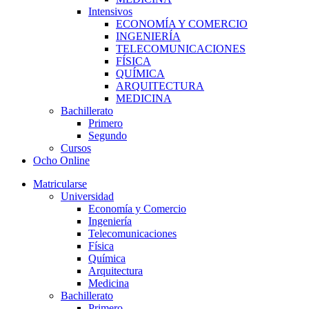
Intensivos
ECONOMÍA Y COMERCIO
INGENIERÍA
TELECOMUNICACIONES
FÍSICA
QUÍMICA
ARQUITECTURA
MEDICINA
Bachillerato
Primero
Segundo
Cursos
Ocho Online
Matricularse
Universidad
Economía y Comercio
Ingeniería
Telecomunicaciones
Física
Química
Arquitectura
Medicina
Bachillerato
Primero