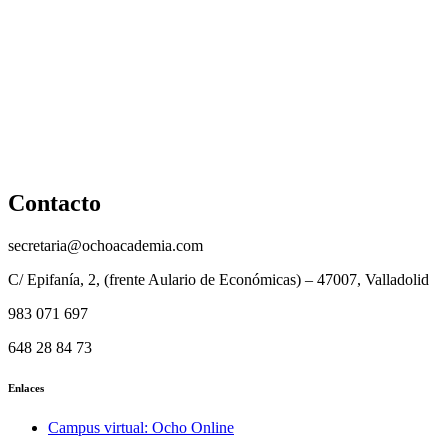
Política de cookies
Cancelación y devolución
Reembolso
Privacidad y protección de datos
Aviso legal
Contacto
secretaria@ochoacademia.com
C/ Epifanía, 2, (frente Aulario de Económicas) – 47007, Valladolid
983 071 697
648 28 84 73
Enlaces
Campus virtual: Ocho Online