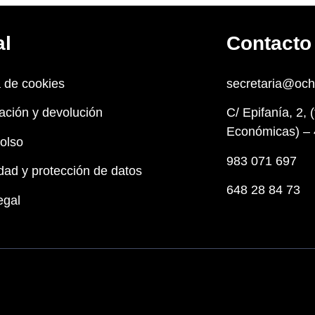
al
Contacto
a de cookies
secretaria@oc
ación y devolución
C/ Epifanía, 2, 
Económicas) – 
olso
983 071 697
dad y protección de datos
648 28 84 73
egal