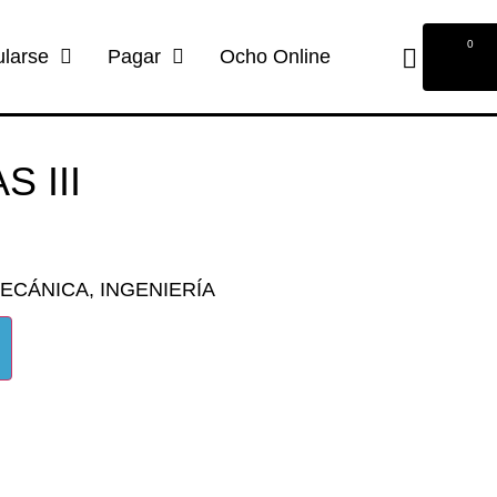
0
ularse
Pagar
Ocho Online
 III
MECÁNICA
,
INGENIERÍA