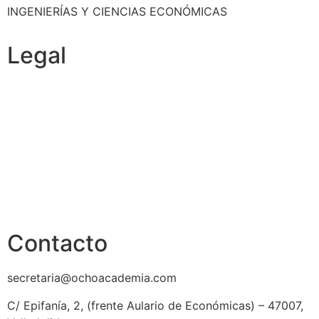
INGENIERÍAS Y CIENCIAS ECONÓMICAS
Legal
Política de cookies
Cancelación y devolución
Reembolso
Privacidad y protección de datos
Aviso legal
Contacto
secretaria@ochoacademia.com
C/ Epifanía, 2, (frente Aulario de Económicas) – 47007,