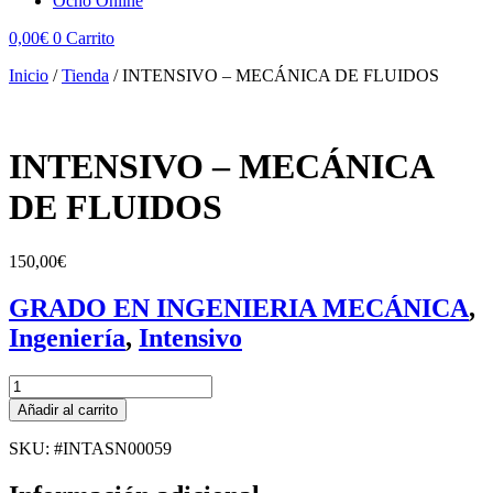
Ocho Online
0,00
€
0
Carrito
Inicio
/
Tienda
/
INTENSIVO – MECÁNICA DE FLUIDOS
INTENSIVO – MECÁNICA
DE FLUIDOS
150,00
€
GRADO EN INGENIERIA MECÁNICA
,
Ingeniería
,
Intensivo
INTENSIVO
-
Añadir al carrito
MECÁNICA
DE
SKU: #INTASN00059
FLUIDOS
cantidad