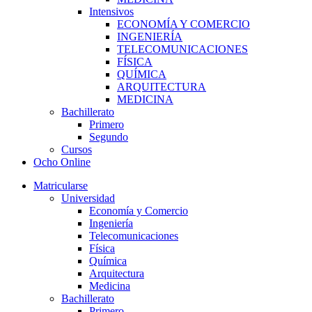
Intensivos
ECONOMÍA Y COMERCIO
INGENIERÍA
TELECOMUNICACIONES
FÍSICA
QUÍMICA
ARQUITECTURA
MEDICINA
Bachillerato
Primero
Segundo
Cursos
Ocho Online
Matricularse
Universidad
Economía y Comercio
Ingeniería
Telecomunicaciones
Física
Química
Arquitectura
Medicina
Bachillerato
Primero