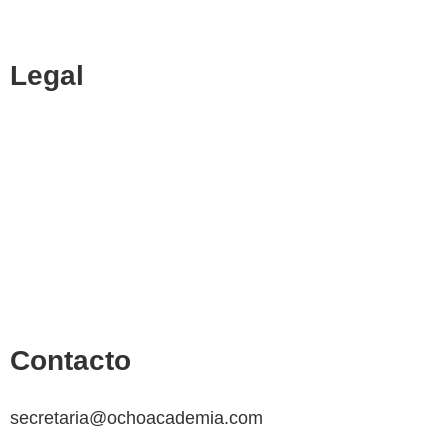
Y CIENCIAS ECONÓMICAS
Legal
Política de cookies
Cancelación y devolución
Reembolso
Privacidad y protección de datos
Aviso legal
Contacto
secretaria@ochoacademia.com