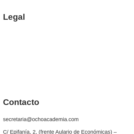
Legal
Política de cookies
Cancelación y devolución
Reembolso
Privacidad y protección de datos
Aviso legal
Contacto
secretaria@ochoacademia.com
C/ Epifanía, 2, (frente Aulario de Económicas) –