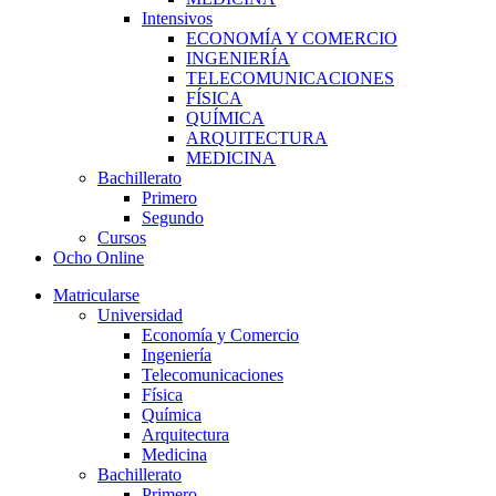
Intensivos
ECONOMÍA Y COMERCIO
INGENIERÍA
TELECOMUNICACIONES
FÍSICA
QUÍMICA
ARQUITECTURA
MEDICINA
Bachillerato
Primero
Segundo
Cursos
Ocho Online
Matricularse
Universidad
Economía y Comercio
Ingeniería
Telecomunicaciones
Física
Química
Arquitectura
Medicina
Bachillerato
Primero