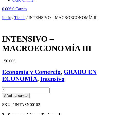
Ocho Online
0,00
€
0
Carrito
Inicio
/
Tienda
/
INTENSIVO – MACROECONOMÍA III
INTENSIVO –
MACROECONOMÍA III
150,00
€
Economía y Comercio
,
GRADO EN
ECONOMÍA
,
Intensivo
INTENSIVO
-
Añadir al carrito
MACROECONOMÍA
III
SKU: #INTASN00102
cantidad