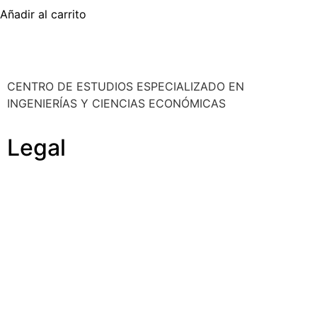
Añadir al carrito
CENTRO DE ESTUDIOS ESPECIALIZADO EN
INGENIERÍAS Y CIENCIAS ECONÓMICAS
Legal
Política de cookies
Cancelación y devolución
Reembolso
Privacidad y protección de datos
Aviso legal