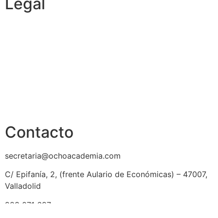
Legal
Política de cookies
Cancelación y devolución
Reembolso
Privacidad y protección de datos
Aviso legal
Contacto
secretaria@ochoacademia.com
C/ Epifanía, 2, (frente Aulario de Económicas) – 47007,
Valladolid
983 071 697