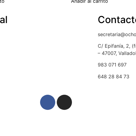
ito
Añadir al carrito
al
Contact
a de cookies
secretaria@och
ción y devolución
C/ Epifanía, 2, 
– 47007, Vallado
lso
983 071 697
dad y protección de datos
648 28 84 73
egal