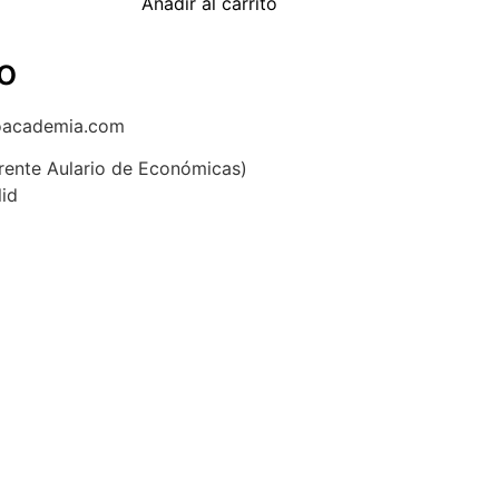
Añadir al carrito
o
oacademia.com
(frente Aulario de Económicas)
lid