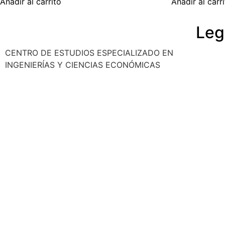
Añadir al carrito
Añadir al carr
Leg
CENTRO DE ESTUDIOS ESPECIALIZADO EN
Polític
INGENIERÍAS Y CIENCIAS ECONÓMICAS
Cancela
Reembo
Privaci
Aviso l
© 2025 Ocho Academia
Desarrollo web:
PMK MARKETING