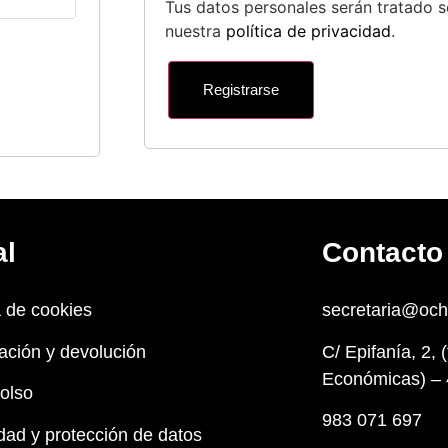
Tus datos personales serán tratado s
nuestra
política de privacidad
.
Registrarse
al
Contacto
a de cookies
secretaria@oc
ación y devolución
C/ Epifanía, 2, 
Económicas) – 
olso
983 071 697
dad y protección de datos