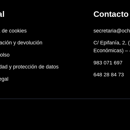
al
Contacto
a de cookies
secretaria@oc
ación y devolución
C/ Epifanía, 2, 
Económicas) – 
olso
983 071 697
dad y protección de datos
648 28 84 73
egal