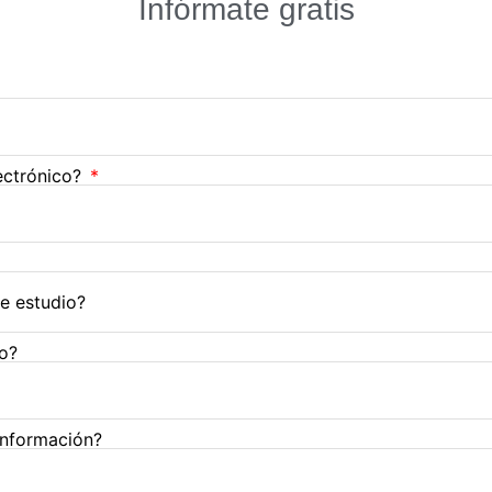
Infórmate gratis
lectrónico?
no?
información?